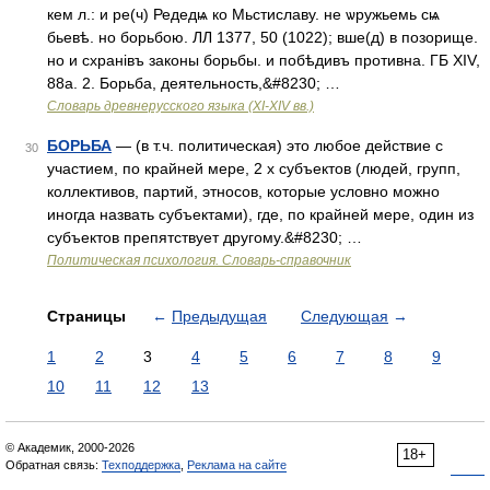
кем л.: и ре(ч) Редедѩ ко Мьстиславу. не ѡружьемь сѩ
бьевѣ. но борьбою. ЛЛ 1377, 50 (1022); вше(д) в позорище.
но и схранiвъ законы борьбы. и побѣдивъ противна. ГБ XIV,
88а. 2. Борьба, деятельность,&#8230; …
Словарь древнерусского языка (XI-XIV вв.)
БОРЬБА
— (в т.ч. политическая) это любое действие с
30
участием, по крайней мере, 2 х субъектов (людей, групп,
коллективов, партий, этносов, которые условно можно
иногда назвать субъектами), где, по крайней мере, один из
субъектов препятствует другому.&#8230; …
Политическая психология. Словарь-справочник
Страницы
←
Предыдущая
Следующая
→
1
2
3
4
5
6
7
8
9
10
11
12
13
© Академик, 2000-2026
18+
Обратная связь:
Техподдержка
,
Реклама на сайте