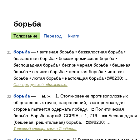
борьба
Толкование
Перевод
Книги
борьба
— • активная борьба • безжалостная борьба •
21
беззаветная борьба • бескомпромиссная борьба •
беспощадная борьба • беспримерная борьба • бешеная
борьба • великая борьба • жестокая борьба • истовая
борьба • лютая борьба • настоящая борьба •&#8230; …
Словарь русской идиоматики
борьба
— , ы, ж. 1. Столкновение противоположных
22
общественных групп, направлений, в котором каждая
сторона пытается одержать победу. ◘ Политическая
борьба. Борьба партий. ССРЛЯ, т. 1, 719. == Беспощадная
(бешеная, решительная) борьба. ◘&#8230; …
Толковый словарь языка Совдепии