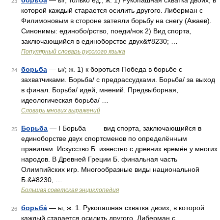
борьба
— ы/, только ед., ж. 1) Рукопашная схватка двоих, в
23
которой каждый старается осилить другого. Либерман с
Филимоновым в стороне затеяли борьбу на снегу (Ажаев).
Синонимы: единобо/рство, поеди/нок 2) Вид спорта,
заключающийся в единоборстве двух&#8230; …
Популярный словарь русского языка
борьба
— ы/; ж. 1) к бороться Победа в борьбе с
24
захватчиками. Борьба/ с предрассудками. Борьба/ за выход
в финал. Борьба/ идей, мнений. Предвыборная,
идеологическая борьба/ …
Словарь многих выражений
Борьба
— I Борьба вид спорта, заключающийся в
25
единоборстве двух спортсменов по определённым
правилам. Искусство Б. известно с древних времён у многих
народов. В Древней Греции Б. финальная часть
Олимпийских игр. Многообразные виды национальной
Б.&#8230; …
Большая советская энциклопедия
борьба́
— ы, ж. 1. Рукопашная схватка двоих, в которой
26
каждый старается осилить другого. Либерман с