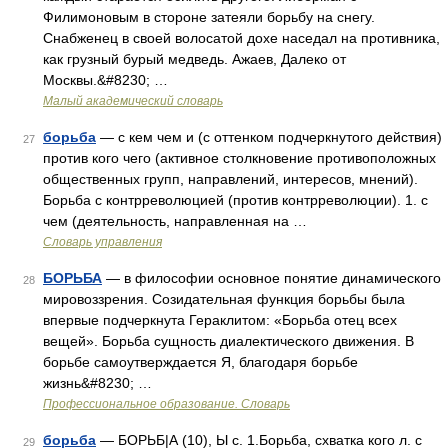
Филимоновым в стороне затеяли борьбу на снегу.
Снабженец в своей волосатой дохе наседал на противника,
как грузный бурый медведь. Ажаев, Далеко от
Москвы.&#8230; …
Малый академический словарь
борьба
— с кем чем и (с оттенком подчеркнутого действия)
27
против кого чего (активное столкновение противоположных
общественных групп, направлений, интересов, мнений).
Борьба с контрреволюцией (против контрреволюции). 1. с
чем (деятельность, направленная на …
Словарь управления
БОРЬБА
— в философии основное понятие динамического
28
мировоззрения. Созидательная функция борьбы была
впервые подчеркнута Гераклитом: «Борьба отец всех
вещей». Борьба сущность диалектического движения. В
борьбе самоутверждается Я, благодаря борьбе
жизнь&#8230; …
Профессиональное образование. Словарь
борьба
— БОРЬБ|А (10), Ы с. 1.Борьба, схватка кого л. с
29